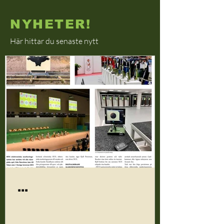
NYHETER!
Här hittar du senaste nytt
...