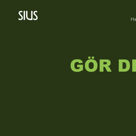
H
GÖR D