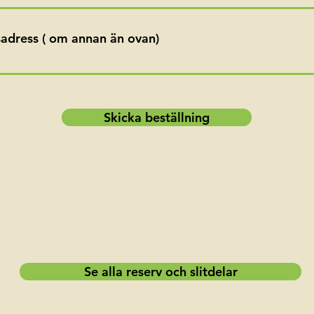
adress ( om annan än ovan)
Skicka beställning
Se alla reserv och slitdelar