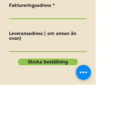
Faktureringsadress
Leveransadress ( om annan än
ovan)
Skicka beställning
Se alla reserv och slitdelar