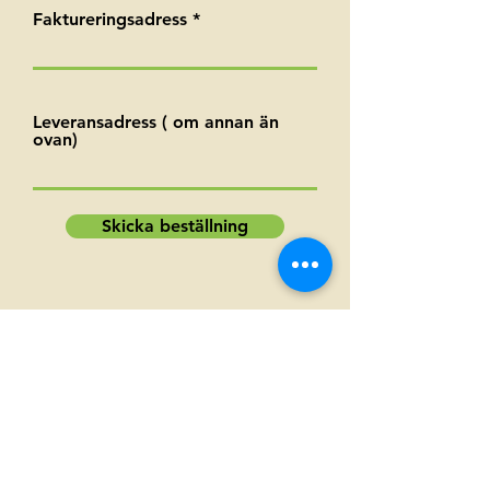
Faktureringsadress
Leveransadress ( om annan än
ovan)
Skicka beställning
Se alla reserv och slitdelar