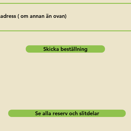
adress ( om annan än ovan)
Skicka beställning
Se alla reserv och slitdelar