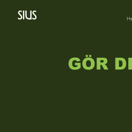
H
GÖR D